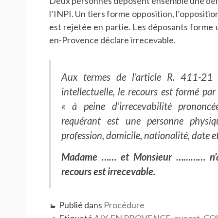
Deux personnes déposent ensemble une dem
l’INPI. Un tiers forme opposition, l’oppositio
est rejetée en partie. Les déposants forme 
en-Provence déclare irrecevable.
Aux termes de l’article R. 411-21
intellectuelle, le recours est formé par
« à peine d’irrecevabilité prononcé
requérant est une personne physiq
profession, domicile, nationalité, date et
Madame …… et Monsieur ………… n’ayan
recours est irrecevable.
Publié dans
Procédure
Etiqueté
AIX EN PROVENCE
,
avocat
,
CO