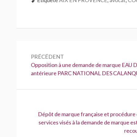
Navigation
de
PRÉCÉDENT
Précédent :
Opposition à une demande de marque EAU D
l’article
antérieure PARC NATIONAL DES CALANQ
Suivant :
Dépôt de marque française et procédure d’
services visés à la demande de marque est-e
recou