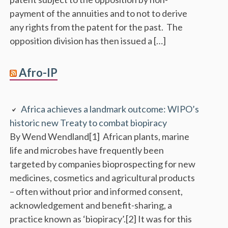
payment of the annuities and to not to derive
any rights from the patent for the past. The
opposition division has then issued a […]
Afro-IP
Africa achieves a landmark outcome: WIPO’s
historic new Treaty to combat biopiracy
By Wend Wendland[1] African plants, marine
life and microbes have frequently been
targeted by companies bioprospecting for new
medicines, cosmetics and agricultural products
– often without prior and informed consent,
acknowledgement and benefit-sharing, a
practice known as ‘biopiracy’.[2] It was for this