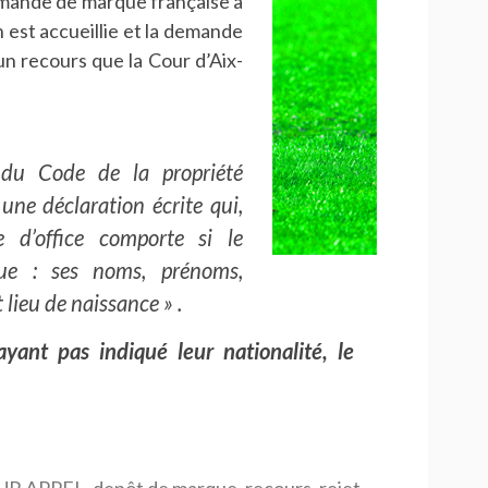
ande de marque française à
n est accueillie et la demande
un recours que la Cour d’Aix-
 du Code de la propriété
 une déclaration écrite qui,
e d’office comporte si le
ue : ses noms, prénoms,
 lieu de naissance » .
t pas indiqué leur nationalité, le
UR APPEL
,
depôt de marque
,
recours
,
rejet