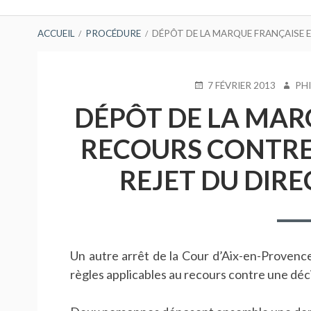
principal
FIL
ACCUEIL
PROCÉDURE
DÉPÔT DE LA MARQUE FRANÇAISE E
D'ARIANE
PUBLIÉ
AUTE
7 FÉVRIER 2013
PH
LE
DÉPÔT DE LA MAR
RECOURS CONTRE 
REJET DU DIREC
Un autre arrêt de la Cour d’Aix-en-Provence
règles applicables au recours contre une déci