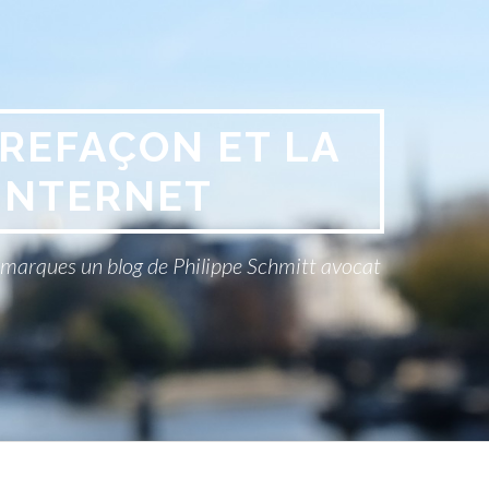
REFAÇON ET LA
INTERNET
x marques un blog de Philippe Schmitt avocat