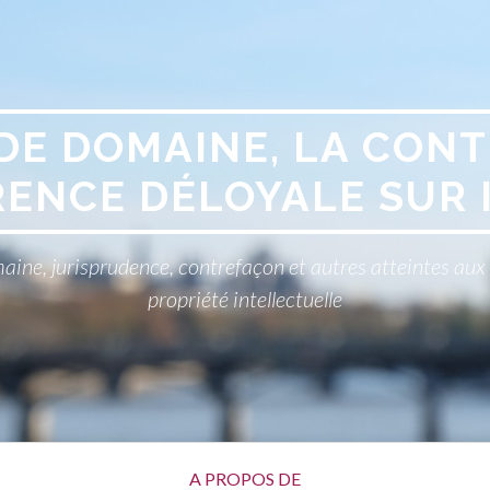
DE DOMAINE, LA CONT
ENCE DÉLOYALE SUR 
aine, jurisprudence, contrefaçon et autres atteintes au
propriété intellectuelle
A PROPOS DE