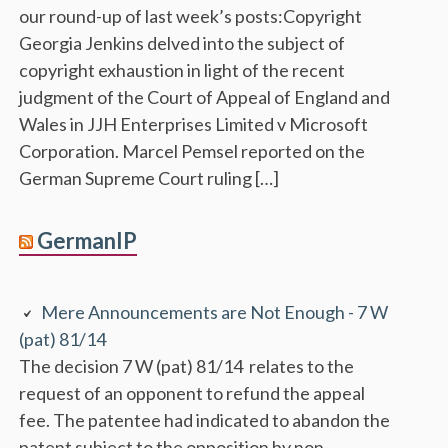
our round-up of last week’s posts:Copyright
Georgia Jenkins delved into the subject of
copyright exhaustion in light of the recent
judgment of the Court of Appeal of England and
Wales in JJH Enterprises Limited v Microsoft
Corporation. Marcel Pemsel reported on the
German Supreme Court ruling […]
GermanIP
Mere Announcements are Not Enough - 7 W
(pat) 81/14
The decision 7 W (pat) 81/14 relates to the
request of an opponent to refund the appeal
fee. The patentee had indicated to abandon the
patent subject to the opposition by non-