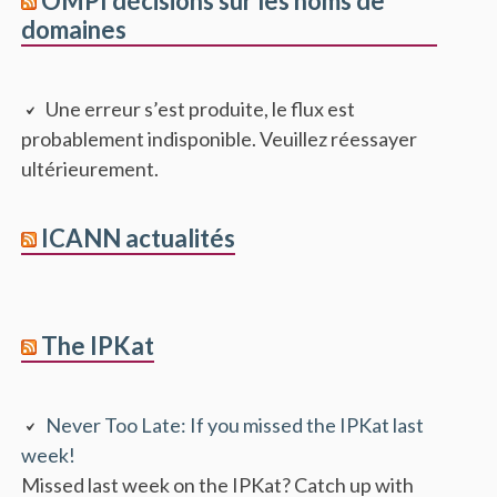
OMPI décisions sur les noms de
domaines
Une erreur s’est produite, le flux est
probablement indisponible. Veuillez réessayer
ultérieurement.
ICANN actualités
The IPKat
Never Too Late: If you missed the IPKat last
week!
Missed last week on the IPKat? Catch up with