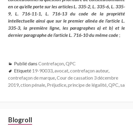
en ce qu’elle porte sur les articles L. 335-2, L. 335-6, L. 335-
9, L. 716-11-1, L. 716-13 du code de la propriété
intellectuelle ainsi que sur le premier alinéa de l’article L.
335-3, la première ligne, les paragraphes a) et b) et le
dernier paragraphe de l’article L. 716-10 du même code
;
Publié dans
Contrefaçon
,
QPC
Etiqueté
19-90033
,
avocat
,
contrefaçon auteur
,
contrefaçon de marque
,
Cour de cassation 3 décembre
2019
,
ction pénale
,
Préjudice
,
principe de légalité
,
QPC
,
sa
Barre
Blogroll
latérale