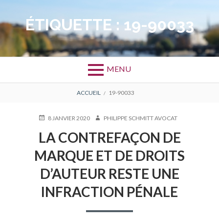
Aller
au
ÉTIQUETTE :
19-90033
contenu
MENU
FIL
ACCUEIL
19-90033
D'ARIANE
PUBLIÉ
AUTEUR
8 JANVIER 2020
PHILIPPE SCHMITT AVOCAT
LE
LA CONTREFAÇON DE
MARQUE ET DE DROITS
D’AUTEUR RESTE UNE
INFRACTION PÉNALE