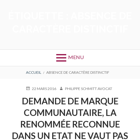
Aller
au
ÉTIQUETTE :
ABSENCE DE
contenu
CARACTÈRE DISTINCTIF
MENU
FIL
ACCUEIL
ABSENCE DE CARACTÈRE DISTINCTIF
D'ARIANE
PUBLIÉ
AUTEUR
22 MARS 2016
PHILIPPE SCHMITT AVOCAT
LE
DEMANDE DE MARQUE
COMMUNAUTAIRE, LA
RENOMMÉE RECONNUE
DANS UN ETAT NE VAUT PAS