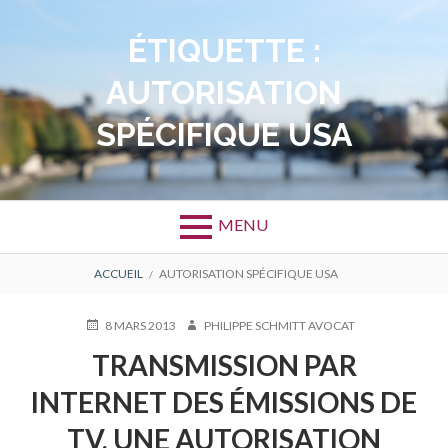
Aller
au
ÉTIQUETTE :
contenu
AUTORISATION
SPÉCIFIQUE USA
MENU
FIL
ACCUEIL
AUTORISATION SPÉCIFIQUE USA
D'ARIANE
PUBLIÉ
AUTEUR
8 MARS 2013
PHILIPPE SCHMITT AVOCAT
LE
TRANSMISSION PAR
INTERNET DES ÉMISSIONS DE
TV, UNE AUTORISATION