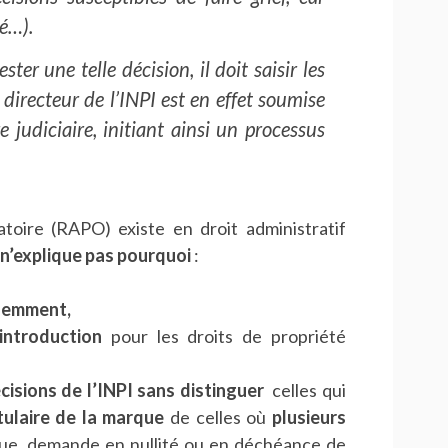
té…).
er une telle décision, il doit saisir les
 directeur de l’INPI est en effet soumise
e judiciaire, initiant ainsi un processus
atoire (RAPO) existe en droit administratif
 n’explique pas pourquoi
:
édemment,
introduction
pour les droits de propriété
cisions de l’INPI sans distinguer
celles qui
tulaire de la marque
de celles où
plusieurs
ue, demande en nullité ou en déchéance de