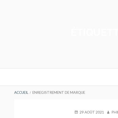
Aller
au
contenu
ÉTIQUETT
Menu
principal
FIL
ACCUEIL
ENREGISTREMENT DE MARQUE
D'ARIANE
PUBLIÉ
AUTEU
29 AOÛT 2021
PHI
LE