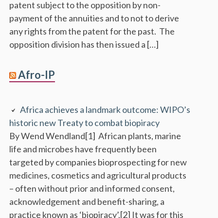
patent subject to the opposition by non-
payment of the annuities and to not to derive
any rights from the patent for the past. The
opposition division has then issued a […]
Afro-IP
Africa achieves a landmark outcome: WIPO’s
historic new Treaty to combat biopiracy
By Wend Wendland[1] African plants, marine
life and microbes have frequently been
targeted by companies bioprospecting for new
medicines, cosmetics and agricultural products
– often without prior and informed consent,
acknowledgement and benefit-sharing, a
practice known as ‘biopiracy’.[2] It was for this