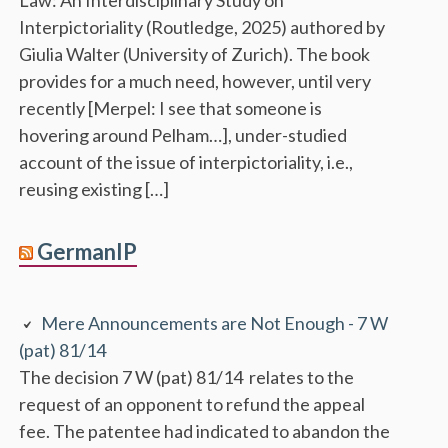
Interpictoriality (Routledge, 2025) authored by
Giulia Walter (University of Zurich). The book
provides for a much need, however, until very
recently [Merpel: I see that someone is
hovering around Pelham…], under-studied
account of the issue of interpictoriality, i.e.,
reusing existing […]
GermanIP
Mere Announcements are Not Enough - 7 W
(pat) 81/14
The decision 7 W (pat) 81/14 relates to the
request of an opponent to refund the appeal
fee. The patentee had indicated to abandon the