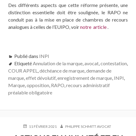
Des différents aspects que cette réforme présente, une
distinction essentielle doit être soulignée, le RAPO ne
conduit pas à la mise en place de chambres de recours
analogues à celles de l’EUIPO, voir
notre article
.
Publié dans
INPI
Etiqueté
Annulation de la marque
,
avocat
,
contestation
,
COUR APPEL
,
déchéance de marque
,
demande de
marque
,
effet dévolutif
,
enregistrement de marque
,
INPI
,
Marque
,
opposition
,
RAPO
,
recours administratif
préalable obligatoire
PUBLIÉ
AUTEUR
11 FÉVRIER 2021
PHILIPPE SCHMITT AVOCAT
LE