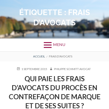
Aller
au
ÉTIQUETTE :
FRAIS
contenu
D’AVOCATS
MENU
FIL
ACCUEIL
FRAIS D’AVOCATS
D'ARIANE
PUBLIÉ
AUTEUR
1 SEPTEMBRE 2015
PHILIPPE SCHMITT AVOCAT
LE
QUI PAIE LES FRAIS
D’AVOCATS DU PROCÈS EN
CONTREFAÇON DE MARQUE
ET DE SES SUITES ?