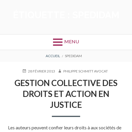
Aller
au
ÉTIQUETTE :
SPEDIDAM
contenu
MENU
FIL
ACCUEIL
SPEDIDAM
D'ARIANE
PUBLIÉ
AUTEUR
28 FÉVRIER 2013
PHILIPPE SCHMITT AVOCAT
LE
GESTION COLLECTIVE DES
DROITS ET ACTION EN
JUSTICE
Les auteurs peuvent confier leurs droits à aux sociétés de