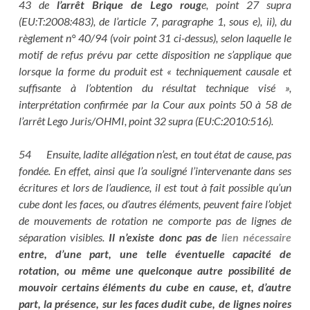
43 de
l’arrêt Brique de Lego roug
e, point 27 supra
(EU:T:2008:483), de l’article 7, paragraphe 1, sous e), ii), du
règlement n° 40/94 (voir point 31 ci-dessus), selon laquelle le
motif de refus prévu par cette disposition ne s’applique que
lorsque la forme du produit est « techniquement causale et
suffisante à l’obtention du résultat technique visé »,
interprétation confirmée par la Cour aux points 50 à 58 de
l’arrêt Lego Juris/OHMI, point 32 supra (EU:C:2010:516).
54 Ensuite, ladite allégation n’est, en tout état de cause, pas
fondée. En effet, ainsi que l’a souligné l’intervenante dans ses
écritures et lors de l’audience, il est tout à fait possible qu’un
cube dont les faces, ou d’autres éléments, peuvent faire l’objet
de mouvements de rotation ne comporte pas de lignes de
séparation visibles.
Il n’existe donc pas de
lien nécessaire
entre, d’une part, une telle éventuelle capacité de
rotation, ou même une quelconque autre possibilité de
mouvoir certains éléments du cube en cause, et, d’autre
part, la présence, sur les faces dudit cube, de lignes noires