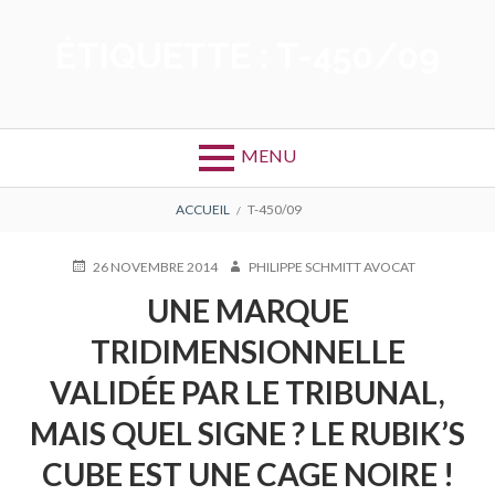
Aller
au
ÉTIQUETTE :
T-450/09
contenu
MENU
FIL
ACCUEIL
T-450/09
D'ARIANE
PUBLIÉ
AUTEUR
26 NOVEMBRE 2014
PHILIPPE SCHMITT AVOCAT
LE
UNE MARQUE
TRIDIMENSIONNELLE
VALIDÉE PAR LE TRIBUNAL,
MAIS QUEL SIGNE ? LE RUBIK’S
CUBE EST UNE CAGE NOIRE !