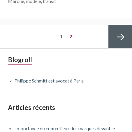
Marque
,
modèle
,
transit
Pagination
PAGE
Page
1
2
des
publications
Barre
Blogroll
latérale
Page
principale
Philippe Schmitt est avocat à Paris
suivante
Articles récents
Importance du contentieux des marques devant le