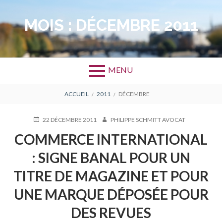
Aller
au
MOIS :
DÉCEMBRE 2011
contenu
MENU
FIL
ACCUEIL
2011
DÉCEMBRE
D'ARIANE
PUBLIÉ
AUTEUR
22 DÉCEMBRE 2011
PHILIPPE SCHMITT AVOCAT
LE
COMMERCE INTERNATIONAL
: SIGNE BANAL POUR UN
TITRE DE MAGAZINE ET POUR
UNE MARQUE DÉPOSÉE POUR
DES REVUES