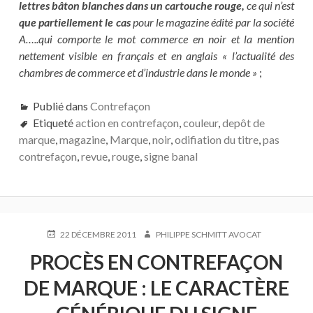
lettres bâton blanches dans un cartouche rouge,
ce qui n’est
que partiellement le cas
pour le magazine édité par la société
A…..qui comporte le mot commerce en noir et la mention
nettement visible en français et en anglais « l’actualité des
chambres de commerce et d’industrie dans le monde »
;
Publié dans
Contrefaçon
Etiqueté
action en contrefaçon
,
couleur
,
depôt de
marque
,
magazine
,
Marque
,
noir
,
odifiation du titre
,
pas
contrefaçon
,
revue
,
rouge
,
signe banal
PUBLIÉ
AUTEUR
22 DÉCEMBRE 2011
PHILIPPE SCHMITT AVOCAT
LE
PROCÈS EN CONTREFAÇON
DE MARQUE : LE CARACTÈRE