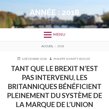
Aller
au
ANNÉE :
2018
contenu
MENU
FIL
ACCUEIL
2018
D'ARIANE
PUBLIÉ
AUTEUR
6 DÉCEMBRE 2018
PHILIPPE SCHMITT AVOCAT
LE
TANT QUE LE BREXIT N’EST
PAS INTERVENU, LES
BRITANNIQUES BÉNÉFICIENT
PLEINEMENT DU SYSTÈME DE
LA MARQUE DE L’UNION