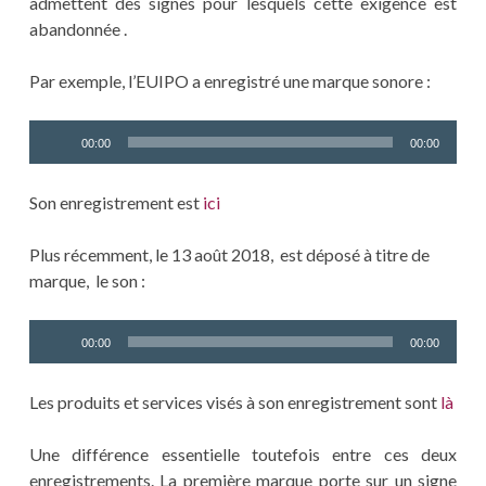
admettent des signes pour lesquels cette exigence est
abandonnée .
Par exemple, l’EUIPO a enregistré une marque sonore :
Lecteur
00:00
00:00
audio
Son enregistrement est
ici
Plus récemment, le 13 août 2018, est déposé à titre de
marque, le son :
Lecteur
00:00
00:00
audio
Les produits et services visés à son enregistrement sont
là
Une différence essentielle toutefois entre ces deux
enregistrements. La première marque porte sur un signe