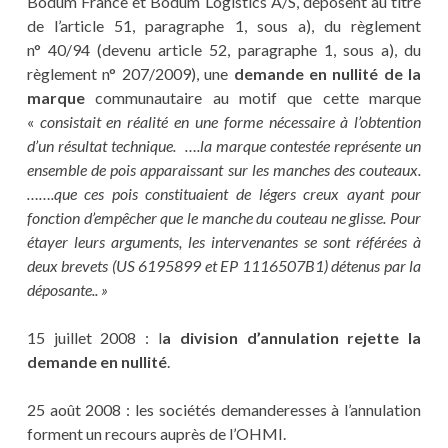
Bodum France et Bodum Logistics A/S, déposent au titre
de l’article 51, paragraphe 1, sous a), du règlement
n° 40/94 (devenu article 52, paragraphe 1, sous a), du
règlement n° 207/2009), une
demande en nullité de la
marque
communautaire au motif que cette marque
«
consistait en réalité en une forme nécessaire à l’obtention
d’un résultat technique. ….la marque contestée représente un
ensemble de pois apparaissant sur les manches des couteaux.
…….que ces pois constituaient de légers creux ayant pour
fonction d’empêcher que le manche du couteau ne glisse. Pour
étayer leurs arguments, les intervenantes se sont référées à
deux brevets (US 6195899 et EP 1116507B1) détenus par la
déposante.. »
15 juillet 2008 : l
a division d’annulation rejette la
demande en nullité
.
25 août 2008 : les sociétés demanderesses à l’annulation
forment un recours auprès de l’OHMI.