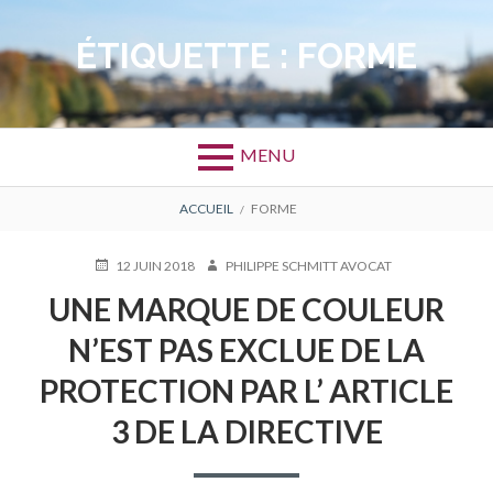
Aller
au
ÉTIQUETTE :
FORME
contenu
MENU
FIL
ACCUEIL
FORME
D'ARIANE
PUBLIÉ
AUTEUR
12 JUIN 2018
PHILIPPE SCHMITT AVOCAT
LE
UNE MARQUE DE COULEUR
N’EST PAS EXCLUE DE LA
PROTECTION PAR L’ ARTICLE
3 DE LA DIRECTIVE