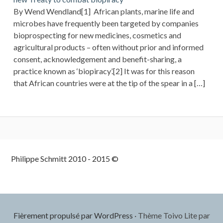
By Wend Wendland[1] African plants, marine life and
microbes have frequently been targeted by companies
bioprospecting for new medicines, cosmetics and
agricultural products – often without prior and informed
consent, acknowledgement and benefit-sharing, a
practice known as ‘biopiracy’.[2] It was for this reason
that African countries were at the tip of the spear in a […]
Colonne
Philippe Schmitt 2010 - 2015 ©
latérale
subsidiaire
Fièrement propulsé par WordPress
·
Thème Toivo Lite par