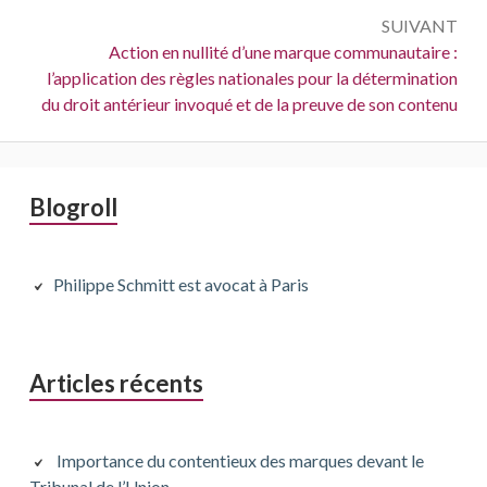
SUIVANT
Suivant :
Action en nullité d’une marque communautaire :
l’application des règles nationales pour la détermination
du droit antérieur invoqué et de la preuve de son contenu
Barre
Blogroll
latérale
principale
Philippe Schmitt est avocat à Paris
Articles récents
Importance du contentieux des marques devant le
Tribunal de l’Union