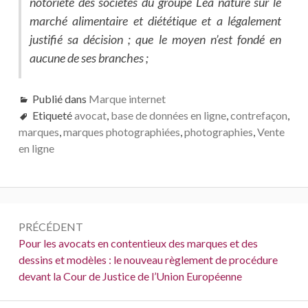
notoriété des sociétés du groupe Léa nature sur le
marché alimentaire et diététique et a légalement
justifié sa décision ; que le moyen n’est fondé en
aucune de ses branches ;
Publié dans
Marque internet
Etiqueté
avocat
,
base de données en ligne
,
contrefaçon
,
marques
,
marques photographiées
,
photographies
,
Vente
en ligne
Navigation
PRÉCÉDENT
de
Précédent :
Pour les avocats en contentieux des marques et des
dessins et modèles : le nouveau règlement de procédure
l’article
devant la Cour de Justice de l’Union Européenne