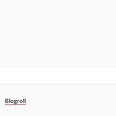
Barre
Blogroll
latérale