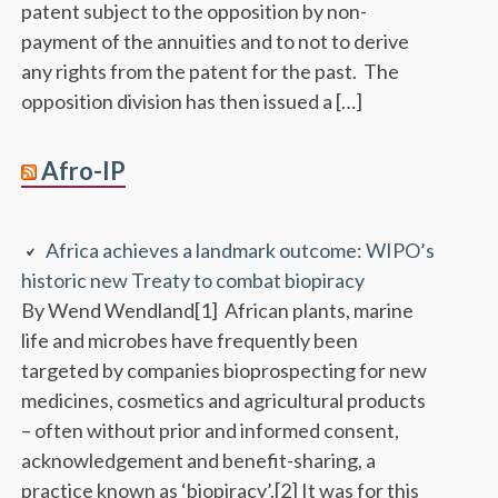
patent subject to the opposition by non-
payment of the annuities and to not to derive
any rights from the patent for the past. The
opposition division has then issued a […]
Afro-IP
Africa achieves a landmark outcome: WIPO’s
historic new Treaty to combat biopiracy
By Wend Wendland[1] African plants, marine
life and microbes have frequently been
targeted by companies bioprospecting for new
medicines, cosmetics and agricultural products
– often without prior and informed consent,
acknowledgement and benefit-sharing, a
practice known as ‘biopiracy’.[2] It was for this