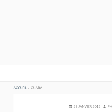
Aller
au
contenu
Menu
principal
FIL
ACCUEIL
GUARA
D'ARIANE
PUBLIÉ
AUTE
25 JANVIER 2012
PH
LE