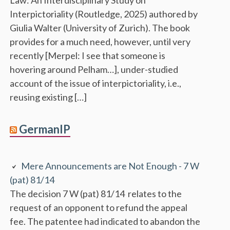
Interpictoriality (Routledge, 2025) authored by
Giulia Walter (University of Zurich). The book
provides for a much need, however, until very
recently [Merpel: I see that someone is
hovering around Pelham…], under-studied
account of the issue of interpictoriality, i.e.,
reusing existing […]
GermanIP
Mere Announcements are Not Enough - 7 W
(pat) 81/14
The decision 7 W (pat) 81/14 relates to the
request of an opponent to refund the appeal
fee. The patentee had indicated to abandon the