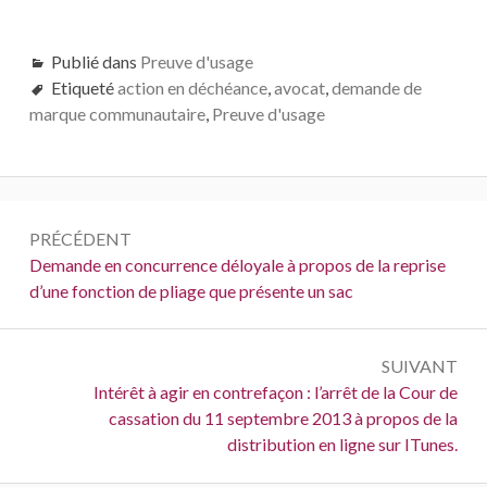
Publié dans
Preuve d'usage
Etiqueté
action en déchéance
,
avocat
,
demande de
marque communautaire
,
Preuve d'usage
Navigation
PRÉCÉDENT
de
Précédent :
Demande en concurrence déloyale à propos de la reprise
d’une fonction de pliage que présente un sac
l’article
SUIVANT
Suivant :
Intérêt à agir en contrefaçon : l’arrêt de la Cour de
cassation du 11 septembre 2013 à propos de la
distribution en ligne sur ITunes.