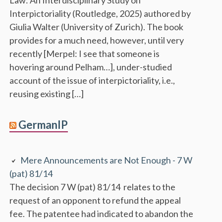
Interpictoriality (Routledge, 2025) authored by
Giulia Walter (University of Zurich). The book
provides for a much need, however, until very
recently [Merpel: I see that someone is
hovering around Pelham…], under-studied
account of the issue of interpictoriality, i.e.,
reusing existing […]
GermanIP
Mere Announcements are Not Enough - 7 W
(pat) 81/14
The decision 7 W (pat) 81/14 relates to the
request of an opponent to refund the appeal
fee. The patentee had indicated to abandon the