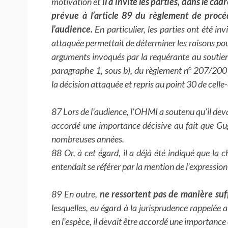
motivation et
il a invité les parties, dans le c
prévue à l’article 89 du règlement de procéd
l’audience.
En particulier, les parties ont été inv
attaquée permettait de déterminer les raisons pour
arguments invoqués par la requérante au soutien 
paragraphe 1, sous b), du règlement n° 207/200
la décision attaquée et repris au point 30 de celle-
87 Lors de l’audience, l’OHMI a soutenu qu’il dev
accordé une importance décisive au fait que Gugl
nombreuses années.
88 Or, à cet égard, il a déjà été indiqué que la 
entendait se référer par la mention de l’expression
89 En outre,
ne ressortent pas de manière suff
lesquelles, eu égard à la jurisprudence rappelée 
en l’espèce, il devait être accordé une importance d