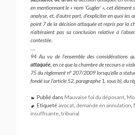
en mentionnant le « nom ‘Gugler’ », cet élément s
analyse, et, d’autre part, d’expliciter en quoi le
point 7 de la décision attaquée et repris par la 
n’altéraient pas sa conclusion relative à l’ab
contestée.
….
94 Au vu de l’ensemble des considérations q
attaquée
, en ce que la chambre de recours a violé
75 du règlement n° 207/2009 lorsqu’elle a statué 
fondé sur l’article 52, paragraphe 1, sous b), du
Publié dans
Mauvaise foi du déposant
,
Mot
Etiqueté
avocat
,
demande en annulation
,
insuffisante
,
tribunal