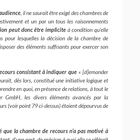
l’audience
, il ne saurait être exigé des chambres de
ustivement et un par un tous les raisonnements
ion peut donc être implicite
à condition qu’elle
ns pour lesquelles la décision de la chambre de
isposer des éléments suffisants pour exercer son
recours consistant à indiquer que
« [d]emander
it, dès lors, constitué une initiative logique et
rendre en quoi, en présence de relations, à tout le
ler GmbH, les divers éléments avancés par la
rs (voir point 79 ci-dessus) étaient dépourvus de
até que la chambre de recours n’a pas motivé à
nt, d’une part, de préciser à quoi elle se référait