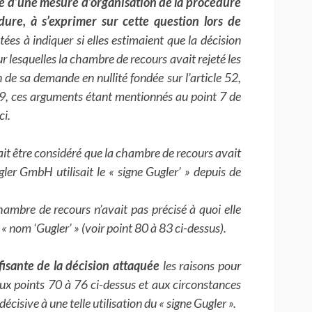
adre d’une mesure d’organisation de la procédure
ure, à s’exprimer sur cette question lors de
itées à indiquer si elles estimaient que la décision
 lesquelles la chambre de recours avait rejeté les
de sa demande en nullité fondée sur l’article 52,
9, ces arguments étant mentionnés au point 7 de
ci.
ait être considéré que la chambre de recours avait
er GmbH utilisait le « signe Gugler’ » depuis de
chambre de recours n’avait pas précisé à quoi elle
 « nom ‘Gugler’ » (voir point 80 à 83 ci-dessus).
isante de la décision attaquée
les raisons pour
aux points 70 à 76 ci-dessus et aux circonstances
écisive à une telle utilisation du « signe Gugler ».