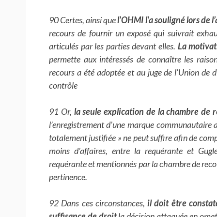
90 Certes, ainsi que
l’OHMI l’a souligné lors de 
recours de fournir un exposé qui suivrait exha
articulés par les parties devant elles.
La motivat
permette aux intéressés de connaître les raiso
recours a été adoptée et au juge de l’Union de d
contrôle
91 Or,
la seule explication de la chambre de 
l’enregistrement d’une marque communautaire aura
totalement justifiée » ne peut suffire afin de comp
moins d’affaires, entre la requérante et Gug
requérante et mentionnés par la chambre de recou
pertinence.
92 Dans ces circonstances,
il doit être const
suffisance de droit
la décision attaquée en ometta