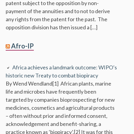
patent subject to the opposition by non-
payment of the annuities and to not to derive
any rights from the patent for the past. The
opposition division has then issued a […]
Afro-IP
Africa achieves a landmark outcome: WIPO’s
historic new Treaty to combat biopiracy
By Wend Wendland[1] African plants, marine
life and microbes have frequently been
targeted by companies bioprospecting for new
medicines, cosmetics and agricultural products
– often without prior and informed consent,
acknowledgement and benefit-sharing, a
practice known as ‘biopiracy’.[2] It was for this