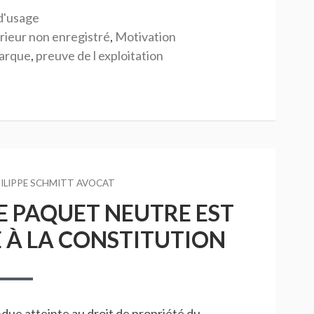
d'usage
érieur non enregistré
,
Motivation
marque
,
preuve de l exploitation
UR
ILIPPE SCHMITT AVOCAT
E PAQUET NEUTRE EST
À LA CONSTITUTION
due atteinte au droit de propriété du