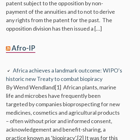
patent subject to the opposition by non-
payment of the annuities and to not to derive
any rights from the patent for the past. The
opposition division has then issued a […]
Afro-IP
Africa achieves a landmark outcome: WIPO’s
historic new Treaty to combat biopiracy
By Wend Wendland[1] African plants, marine
life and microbes have frequently been
targeted by companies bioprospecting for new
medicines, cosmetics and agricultural products
– often without prior and informed consent,
acknowledgement and benefit-sharing, a
practice known as ‘biopiracy’.[2] It was for this