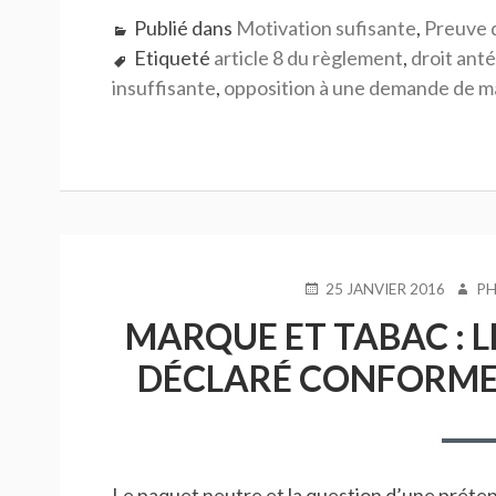
Publié dans
Motivation sufisante
,
Preuve 
Etiqueté
article 8 du règlement
,
droit ant
insuffisante
,
opposition à une demande de 
PUBLIÉ
AUTE
25 JANVIER 2016
PH
LE
MARQUE ET TABAC : L
DÉCLARÉ CONFORME 
Le paquet neutre et la question d’une préten