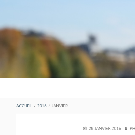
Aller
au
contenu
Menu
principal
FIL
ACCUEIL
2016
JANVIER
D'ARIANE
PUBLIÉ
AUTE
28 JANVIER 2016
PH
LE