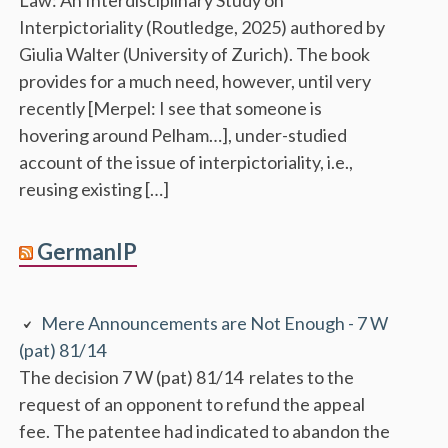
Interpictoriality (Routledge, 2025) authored by
Giulia Walter (University of Zurich). The book
provides for a much need, however, until very
recently [Merpel: I see that someone is
hovering around Pelham…], under-studied
account of the issue of interpictoriality, i.e.,
reusing existing […]
GermanIP
Mere Announcements are Not Enough - 7 W
(pat) 81/14
The decision 7 W (pat) 81/14 relates to the
request of an opponent to refund the appeal
fee. The patentee had indicated to abandon the