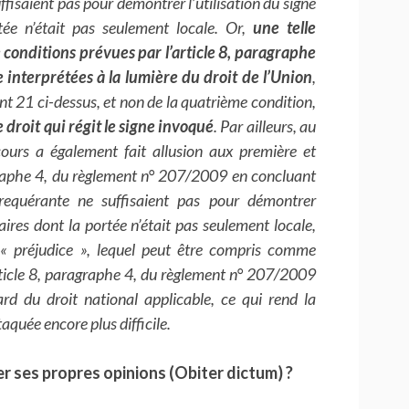
fisaient pas pour démontrer l’utilisation du signe
tée n’était pas seulement locale. Or,
une telle
conditions prévues par l’article 8, paragraphe
 interprétées à la lumière du droit de l’Union
,
int 21 ci-dessus, et non de la quatrième condition,
e droit qui régit le signe invoqué
. Par ailleurs, au
ours a également fait allusion aux première et
graphe 4, du règlement n° 207/2009 en concluant
requérante ne suffisaient pas pour démontrer
faires dont la portée n’était pas seulement locale,
 « préjudice », lequel peut être compris comme
rticle 8, paragraphe 4, du règlement n° 207/2009
rd du droit national applicable, ce qui rend la
quée encore plus difficile.
ser ses propres opinions (Obiter dictum) ?